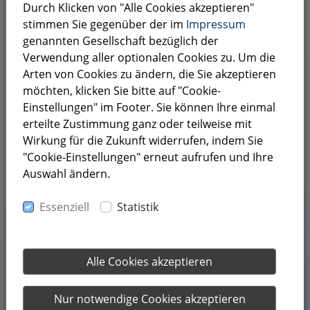
Durch Klicken von "Alle Cookies akzeptieren"
Ihnen für eine persönliche Erstberatung
stimmen Sie gegenüber der im
Impressum
zur Verfügung.
genannten Gesellschaft bezüglich der
Verwendung aller optionalen Cookies zu. Um die
Arten von Cookies zu ändern, die Sie akzeptieren
möchten, klicken Sie bitte auf "Cookie-
RUFEN SIE UNS AN
Einstellungen" im Footer. Sie können Ihre einmal
+49 (0) 871 935250
erteilte Zustimmung ganz oder teilweise mit
SCHREIBEN SIE UNS
Wirkung für die Zukunft widerrufen, indem Sie
info@bkp-compliant.com
"Cookie-Einstellungen" erneut aufrufen und Ihre
Auswahl ändern.
Essenziell
Statistik
Alle Cookies akzeptieren
Nur notwendige Cookies akzeptieren