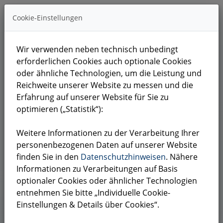
Cookie-Einstellungen
Wir verwenden neben technisch unbedingt
erforderlichen Cookies auch optionale Cookies
oder ähnliche Technologien, um die Leistung und
Reichweite unserer Website zu messen und die
GEMEINSAM DIRIGIEREN
Erfahrung auf unserer Website für Sie zu
optimieren („Statistik“):
NEHMEN SIE
Weitere Informationen zu der Verarbeitung Ihrer
KONTAKT AUF.
personenbezogenen Daten auf unserer Website
finden Sie in den
Datenschutzhinweisen
. Nähere
Informationen zu Verarbeitungen auf Basis
Haben Sie Fragen zu unseren GRC-
optionaler Cookies oder ähnlicher Technologien
Lösungen, Datenschutz,
entnehmen Sie bitte „Individuelle Cookie-
Informationssicherheit oder der BKP
Einstellungen & Details über Cookies“.
Akademie? Unser Expertenteam steht